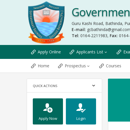
Government
Guru Kashi Road, Bathinda, Pu
E-mail:
gcbathinda@gmail.co
Tel:
0164-2211983,
Fax:
0164
Apply Online
Applicants List
Exa
Home
Prospectus
Courses
QUICK ACTIONS
Apply Now
Login