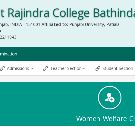
 Rajindra College Bathind
njab, INDIA - 151001
Affiliated to:
Punjabi University, Patiala
m
-2211943
mination
Admissions
Teacher Section
Student Section
Women-Welfare-C