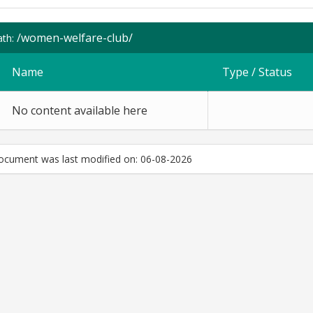
/women-welfare-club/
ath:
Name
Type / Status
No content available here
ocument was last modified on: 06-08-2026