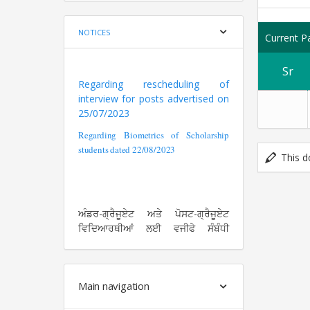
NOTICES
Current P
Sr
Regarding rescheduling of
interview for posts advertised on
25/07/2023
Regarding Biometrics of Scholarship
students dated 22/08/2023
This d
ਅੰਡਰ-ਗ੍ਰੈਜੂਏਟ ਅਤੇ ਪੋਸਟ-ਗ੍ਰੈਜੂਏਟ
ਵਿਦਿਆਰਥੀਆਂ ਲਈ ਵਜੀਫੇ ਸੰਬੰਧੀ
ਜਾਣਕਾਰੀ
ਸਕੌਲਰਸ਼ਿਪ
ਪੇਜ ਉੱਪਰ
ਉਪਲੱਬਧ ਹੈ।
ਦਾਖਲੇ ਸਬੰਧੀ ਜਰੂਰੀ ਨੋਟਿਸ - ਰੂਰਲ ਏਰੀਆ
Main navigation
ਸਰਟੀਫਿਕੇਟ ਯੂਨੀਵਰਸਿਟੀ ਵੱਲੋਂ
ਨਿਰਧਾਰਿਤ ਪ੍ਰਫੋਰਮੇ ਉਪਰ ਹੀ