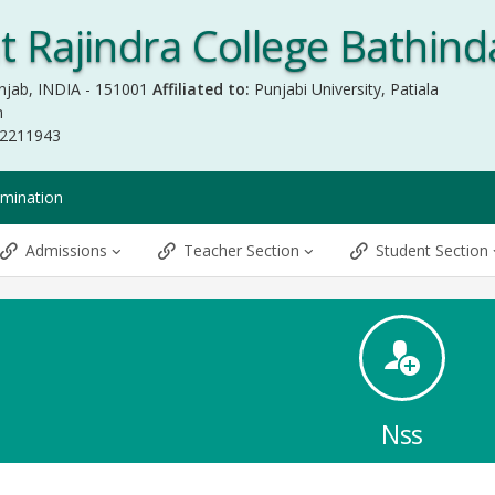
 Rajindra College Bathind
njab, INDIA - 151001
Affiliated to:
Punjabi University, Patiala
m
-2211943
mination
Admissions
Teacher Section
Student Section
Nss