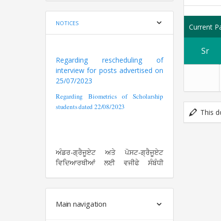
NOTICES
Current P
Sr
Regarding rescheduling of
interview for posts advertised on
25/07/2023
Regarding Biometrics of Scholarship
students dated 22/08/2023
This d
ਅੰਡਰ-ਗ੍ਰੈਜੂਏਟ ਅਤੇ ਪੋਸਟ-ਗ੍ਰੈਜੂਏਟ
ਵਿਦਿਆਰਥੀਆਂ ਲਈ ਵਜੀਫੇ ਸੰਬੰਧੀ
ਜਾਣਕਾਰੀ
ਸਕੌਲਰਸ਼ਿਪ
ਪੇਜ ਉੱਪਰ
ਉਪਲੱਬਧ ਹੈ।
ਦਾਖਲੇ ਸਬੰਧੀ ਜਰੂਰੀ ਨੋਟਿਸ - ਰੂਰਲ ਏਰੀਆ
Main navigation
ਸਰਟੀਫਿਕੇਟ ਯੂਨੀਵਰਸਿਟੀ ਵੱਲੋਂ
ਨਿਰਧਾਰਿਤ ਪ੍ਰਫੋਰਮੇ ਉਪਰ ਹੀ