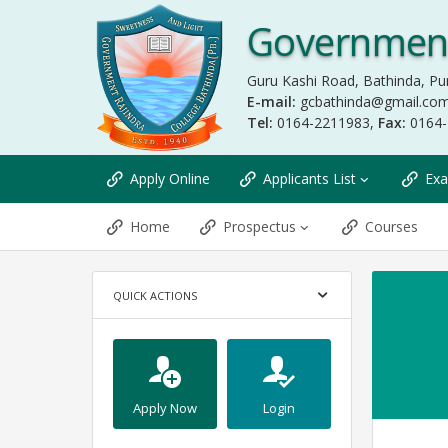
Government
Guru Kashi Road, Bathinda, Pu
E-mail:
gcbathinda@gmail.co
Tel:
0164-2211983,
Fax:
0164
Apply Online
Applicants List
Exa
Home
Prospectus
Courses
QUICK ACTIONS
Apply Now
Login